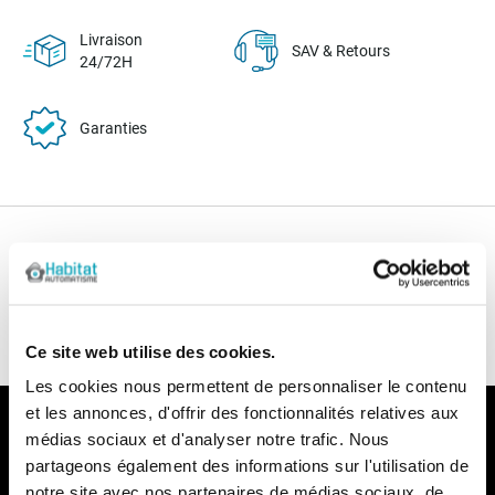
Livraison
SAV & Retours
24/72H
Garanties
Nos conseils
Blog
FAQ
Ce site web utilise des cookies.
Les cookies nous permettent de personnaliser le contenu
et les annonces, d'offrir des fonctionnalités relatives aux
Notre newsletter
médias sociaux et d'analyser notre trafic. Nous
partageons également des informations sur l'utilisation de
Recevez par e-mail notre actualité avec les promos du
moment et les nouveautés en avant-première
notre site avec nos partenaires de médias sociaux, de