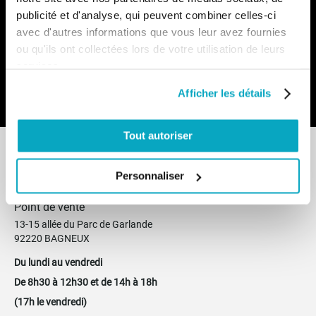
publicité et d'analyse, qui peuvent combiner celles-ci
Inscription
avec d'autres informations que vous leur avez fournies
à
notre
ou qu'ils ont collectées lors de votre utilisation de leurs
lettre
services.
d’information
:
Envoyer
Afficher les détails
Tout autoriser
Personnaliser
Point de vente
13-15 allée du Parc de Garlande
92220 BAGNEUX
Du lundi au vendredi
De 8h30 à 12h30 et de 14h à 18h
(17h le vendredi)