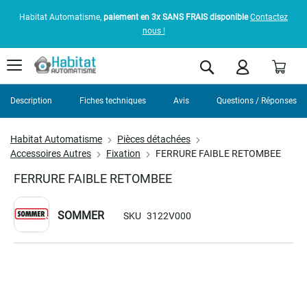
Habitat Automatisme,
paiement en 3x SANS FRAIS disponible
Contactez
nous !
Pani
Rechercher
Description
Fiches techniques
Avis
Questions / Réponses
Habitat Automatisme
Pièces détachées
Accessoires Autres
Fixation
FERRURE FAIBLE RETOMBEE
FERRURE FAIBLE RETOMBEE
SOMMER
SKU
3122V000
Skip
to
the
end
of