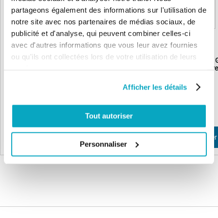
partageons également des informations sur l'utilisation de
notre site avec nos partenaires de médias sociaux, de
publicité et d'analyse, qui peuvent combiner celles-ci
avec d'autres informations que vous leur avez fournies
ou qu'ils ont collectées lors de votre utilisation de leurs
FAAC C720 et C721 Capot moteur
FAAC C720 et C721 
services.
support et levier de déve
Afficher les détails
52,22 €
30,25 €
62,66 €
36,30 €
Tout autoriser
Ajouter au panier
Ajouter au panier
Personnaliser