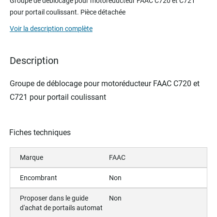
Groupe de déblocage
pour motoréducteur
FAAC C720 et C721
the
pour portail coulissant. Pièce détachée
beginning
of
Voir la description complète
the
images
gallery
Description
Groupe de déblocage
pour motoréducteur
FAAC C720 et
C721 pour portail coulissant
Fiches techniques
Marque
FAAC
Encombrant
Non
Proposer dans le guide
Non
d'achat de portails automat