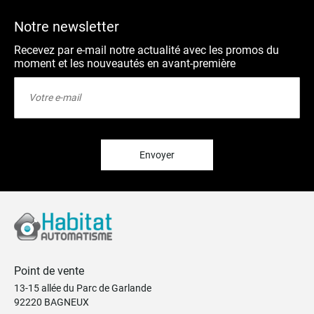
Notre newsletter
Recevez par e-mail notre actualité avec les promos du
moment et les nouveautés en avant-première
Inscription
à
notre
lettre
d’information
:
Envoyer
Point de vente
13-15 allée du Parc de Garlande
92220 BAGNEUX