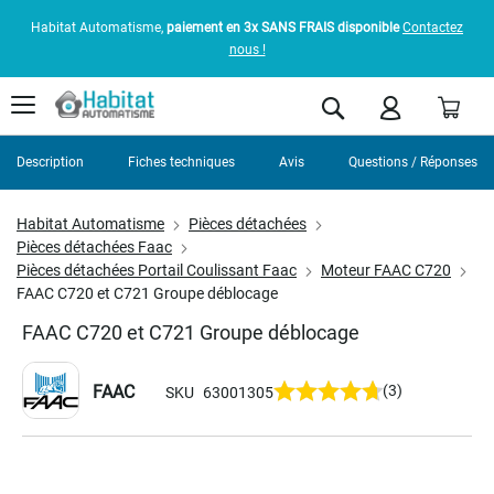
Habitat Automatisme,
paiement en 3x SANS FRAIS disponible
Contactez
nous !
Pani
Rechercher
Description
Fiches techniques
Avis
Questions / Réponses
Habitat Automatisme
Pièces détachées
Pièces détachées Faac
Pièces détachées Portail Coulissant Faac
Moteur FAAC C720
FAAC C720 et C721 Groupe déblocage
FAAC C720 et C721 Groupe déblocage
FAAC
(3)
SKU
63001305
Skip
to
the