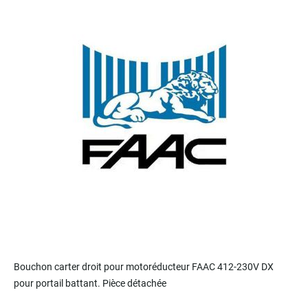
end
of
the
images
gallery
Skip
to
Bouchon carter droit pour motoréducteur FAAC 412-230V DX
the
pour portail battant. Pièce détachée
beginning
of