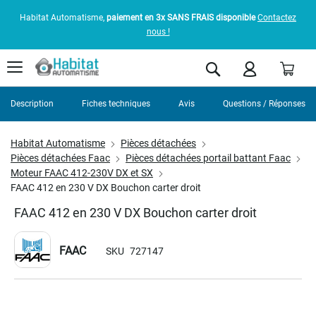
Habitat Automatisme,
paiement en 3x SANS FRAIS disponible
Contactez
nous !
Pani
Rechercher
Description
Fiches techniques
Avis
Questions / Réponses
Habitat Automatisme
Pièces détachées
Pièces détachées Faac
Pièces détachées portail battant Faac
Moteur FAAC 412-230V DX et SX
FAAC 412 en 230 V DX Bouchon carter droit
FAAC 412 en 230 V DX Bouchon carter droit
FAAC
SKU
727147
Skip
to
the