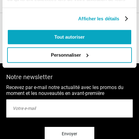
services.
Afficher les détails
Nos conseils
Tout autoriser
Blog
FAQ
Personnaliser
Notre newsletter
Recevez par e-mail notre actualité avec les promos du
moment et les nouveautés en avant-première
Inscription
à
notre
lettre
d’information
:
Envoyer