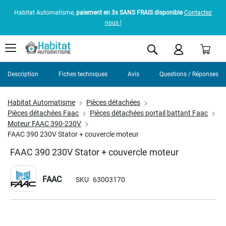
Habitat Automatisme,
paiement en 3x SANS FRAIS disponible
Contactez
nous !
Pani
Rechercher
Description
Fiches techniques
Avis
Questions / Réponses
Habitat Automatisme
Pièces détachées
Pièces détachées Faac
Pièces détachées portail battant Faac
Moteur FAAC 390-230V
FAAC 390 230V Stator + couvercle moteur
FAAC 390 230V Stator + couvercle moteur
FAAC
SKU
63003170
Skip
to
the