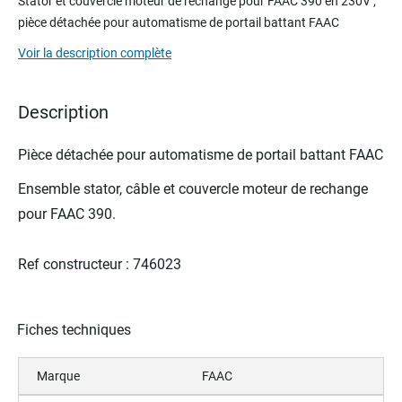
Stator et couvercle moteur de rechange pour FAAC 390 en 230V ;
the
pièce détachée pour automatisme de portail battant FAAC
beginning
of
Voir la description complète
the
images
gallery
Description
Pièce détachée pour automatisme de portail battant FAAC
Ensemble stator, câble et couvercle moteur de rechange
pour FAAC 390.
Ref constructeur : 746023
Fiches techniques
Marque
FAAC