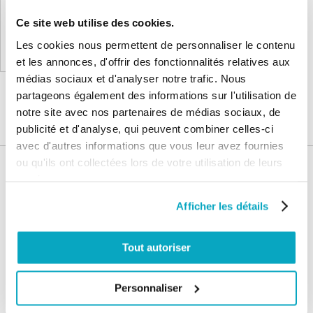
Ce site web utilise des cookies.
Les cookies nous permettent de personnaliser le contenu
Ajouter au panier
et les annonces, d'offrir des fonctionnalités relatives aux
médias sociaux et d'analyser notre trafic. Nous
partageons également des informations sur l'utilisation de
notre site avec nos partenaires de médias sociaux, de
publicité et d'analyse, qui peuvent combiner celles-ci
avec d'autres informations que vous leur avez fournies
ou qu'ils ont collectées lors de votre utilisation de leurs
Nos services
services.
Paiement
Paiement en
Afficher les détails
100% sécurisé
3x sans frais
Tout autoriser
Livraison
SAV & Retours
24/72H
Personnaliser
Garanties