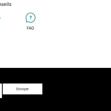
seils
FAQ
Envoyer