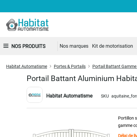
Nos marques
Kit de motorisation
NOS PRODUITS
Habitat Automatisme
Portes & Portails
Portail Battant Gamme
Portail Battant Aluminium Habi
Habitat Automatisme
SKU
aquitaine_fo
Skip
Portillon
to
gamme com
the
end
Délai de l