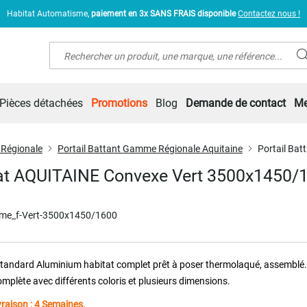
Habitat Automatisme,
paiement en 3x SANS FRAIS disponible
Contactez nous !
Rechercher
Pièces détachées
Promotions
Blog
Demande de contact
Me
 Régionale
Portail Battant Gamme Régionale Aquitaine
Portail Ba
tat AQUITAINE Convexe Vert 3500x1450/
rme_f-Vert-3500x1450/1600
 standard Aluminium habitat complet prêt à poser thermolaqué, assemblé
plète avec différents coloris et plusieurs dimensions.
ivraison : 4 Semaines.