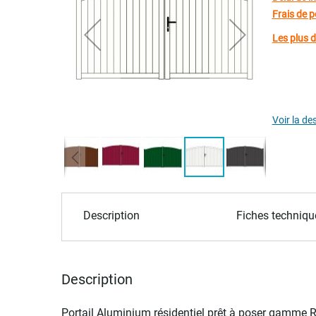
of
Frais de p
the
Les plus 
images
gallery
Garan
Voir la de
Skip
to
Description
Fiches techniqu
the
beginning
of
the
Description
images
gallery
Portail Aluminium résidentiel prêt à poser gamme 