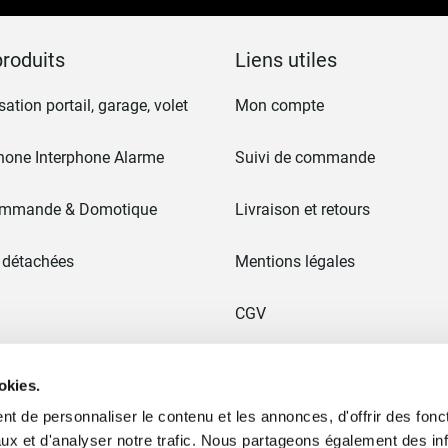
:
roduits
Liens utiles
ation portail, garage, volet
Mon compte
hone Interphone Alarme
Suivi de commande
ommande & Domotique
Livraison et retours
 détachées
Mentions légales
CGV
 & Portails
Paiement en 3x sans frais
okies.
t de personnaliser le contenu et les annonces, d'offrir des fonct
Ancien site
ux et d'analyser notre trafic. Nous partageons également des in