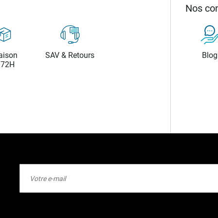
Nos con
aison
SAV & Retours
Blog
/72H
Inscription
à
notre
lettre
d’information