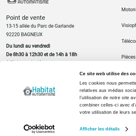
Motoris
Point de vente
Visiop
13-15 allée du Parc de Garlande
92220 BAGNEUX
Téléc
Du lundi au vendredi
De 8h30 à 12h30 et de 14h à 18h
Pièces
(17h le vendredi)
Promo
Ce site web utilise des co
01 41 17 43 67
Les cookies nous permetten
Portes
relatives aux médias socia
Nous contacter
l'utilisation de notre site
Blog
combiner celles-ci avec d'
votre utilisation de leurs s
Qui s
Afficher les détails