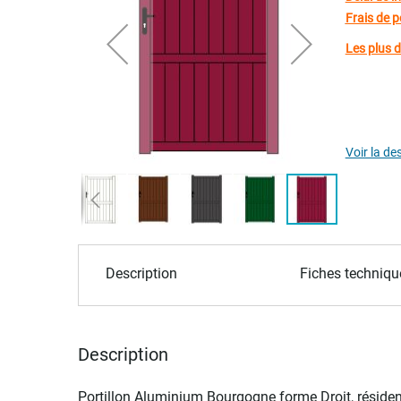
of
Frais de p
the
Les plus 
images
gallery
Garan
Voir la de
Skip
to
Description
Fiches techniqu
the
beginning
of
the
Description
images
gallery
Portillon Aluminium Bourgogne forme Droit, réside