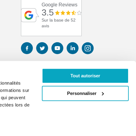
Google Reviews
3.5
Sur la base de 52
avis
Tout autoriser
ionnalités
formations sur
Personnaliser
, qui peuvent
lectées lors de
01 41 17 43 67