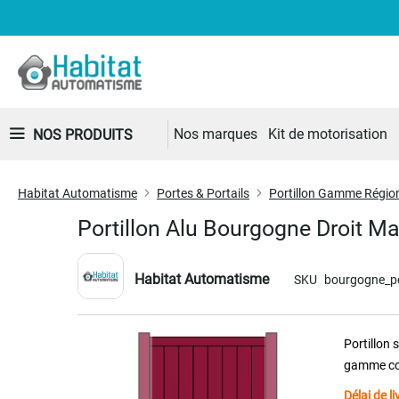
Nos marques
Kit de motorisation
NOS PRODUITS
Habitat Automatisme
Portes & Portails
Portillon Gamme Régio
Portillon Alu Bourgogne Droit 
Habitat Automatisme
SKU
bourgogne_po
Skip
Portillon
to
gamme com
the
end
Délai de l