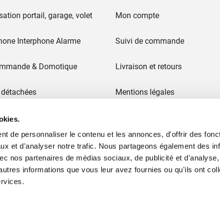
ation portail, garage, volet
Mon compte
hone Interphone Alarme
Suivi de commande
ommande & Domotique
Livraison et retours
 détachées
Mentions légales
CGV
okies.
t de personnaliser le contenu et les annonces, d'offrir des fonct
 & Portails
Paiement en 3x sans frais
ux et d'analyser notre trafic. Nous partageons également des in
 avec nos partenaires de médias sociaux, de publicité et d'analyse
Ancien site
autres informations que vous leur avez fournies ou qu'ils ont col
ervices.
ommes nous ?
Plan du site
Moyens de paiement