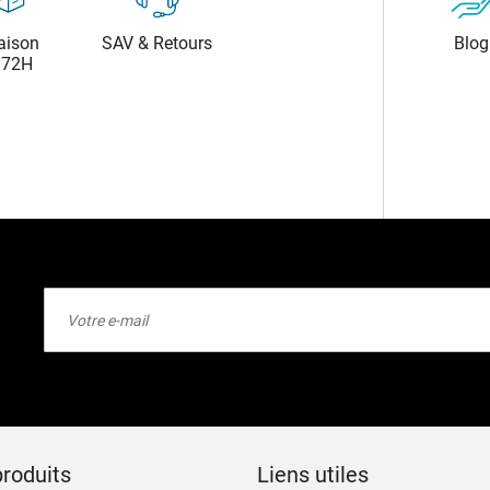
aison
SAV & Retours
Blog
/72H
Inscription
à
notre
lettre
d’information
:
roduits
Liens utiles