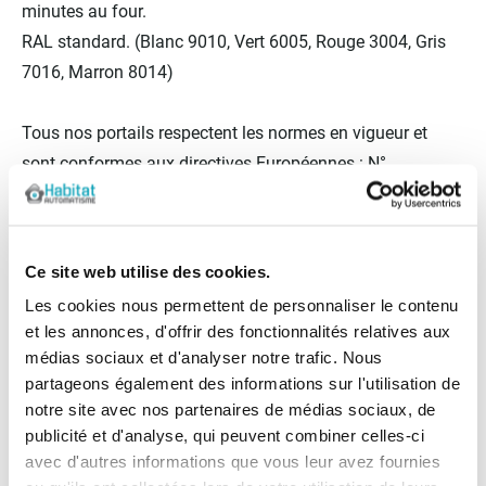
minutes au four.
RAL standard. (Blanc 9010, Vert 6005, Rouge 3004, Gris
7016, Marron 8014)
Tous nos portails respectent les normes en vigueur et
sont conformes aux directives Européennes : N°
89/106/CE, 98/37/CE, 73/23/CE, 89/336/CE et satisfont
ainsi la disposition de la norme de produit harmonisé EN
13241-1.
Ce site web utilise des cookies.
Les cookies nous permettent de personnaliser le contenu
Fiches techniques
et les annonces, d'offrir des fonctionnalités relatives aux
médias sociaux et d'analyser notre trafic. Nous
Marque
Habitat Automatisme
partageons également des informations sur l'utilisation de
notre site avec nos partenaires de médias sociaux, de
publicité et d'analyse, qui peuvent combiner celles-ci
Les avis clients
avec d'autres informations que vous leur avez fournies