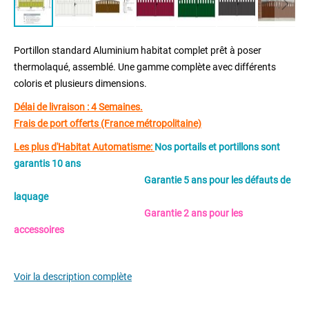
Skip
to
Portillon standard Aluminium habitat complet prêt à poser
the
thermolaqué, assemblé. Une gamme complète avec différents
beginning
coloris et plusieurs dimensions.
of
the
Délai de livraison : 4 Semaines.
images
Frais de port offerts (France métropolitaine)
gallery
Les plus d'Habitat Automatisme:
Nos portails et portillons sont
garantis 10 ans
Garantie 5 ans pour les défauts de
laquage
Garantie 2 ans pour les
accessoires
Voir la description complète