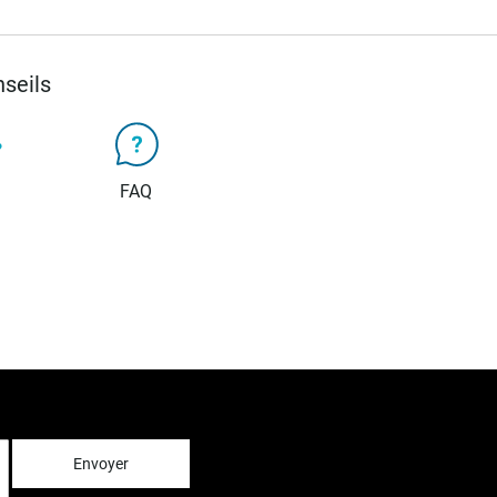
seils
FAQ
Envoyer