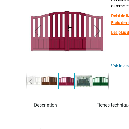
gamme com
the
end
Délai de l
of
Frais de p
the
Les plus 
images
gallery
Garan
Voir la de
Skip
to
Description
Fiches techniqu
the
beginning
of
the