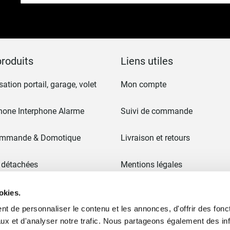
notre
lettre
d’information
:
roduits
Liens utiles
ation portail, garage, volet
Mon compte
hone Interphone Alarme
Suivi de commande
ommande & Domotique
Livraison et retours
 détachées
Mentions légales
CGV
okies.
t de personnaliser le contenu et les annonces, d'offrir des fonct
 & Portails
Paiement en 3x sans frais
ux et d'analyser notre trafic. Nous partageons également des in