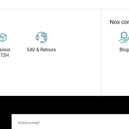
Nos con
aison
SAV & Retours
Blog
/72H
Inscription
à