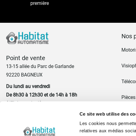
première
Nos p
Motoris
Point de vente
Visiop
13-15 allée du Parc de Garlande
92220 BAGNEUX
Téléc
Du lundi au vendredi
De 8h30 à 12h30 et de 14h à 18h
Pièces
(17h le vendredi)
Promo
Ce site web utilise des co
01 41 17 43 67
Les cookies nous permetten
Portes
relatives aux médias socia
Nous contacter