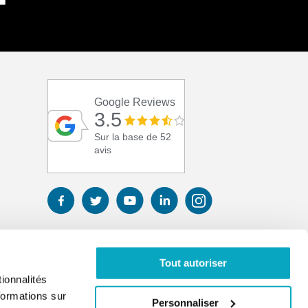
Google Reviews
3.5
Sur la base de 52
avis
Tout autoriser
ionnalités
formations sur
Personnaliser