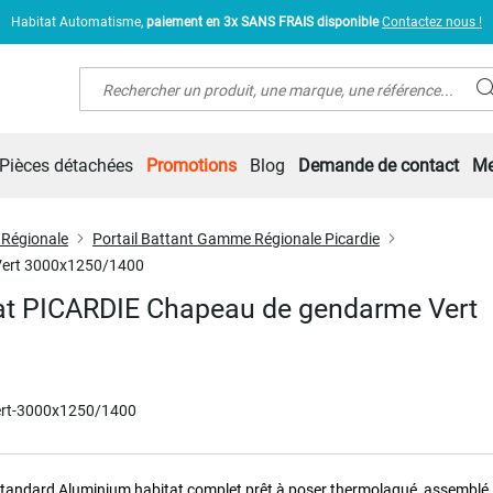
Habitat Automatisme,
paiement en 3x SANS FRAIS disponible
Contactez nous !
Rechercher
Pièces détachées
Promotions
Blog
Demande de contact
Me
 Régionale
Portail Battant Gamme Régionale Picardie
 Vert 3000x1250/1400
tat PICARDIE Chapeau de gendarme Vert
ert-3000x1250/1400
 standard Aluminium habitat complet prêt à poser thermolaqué, assemblé