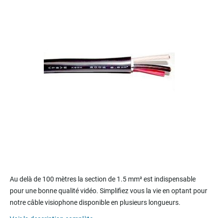
of
the
images
gallery
Skip
to
Au delà de 100 mètres la section de 1.5 mm² est indispensable
the
pour une bonne qualité vidéo. Simplifiez vous la vie en optant pour
beginning
notre câble visiophone disponible en plusieurs longueurs.
of
the