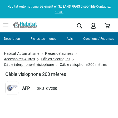
Habitat Automatisme,
paiement en 3x SANS FRAIS disponible
Contactez
nous !
Pani
Rechercher
Description
Fiches techniques
Avis
Questions / Réponses
Habitat Automatisme
Pièces détachées
Accessoires Autres
Câbles électriques
Câble interphone et visiophone
Câble visiophone 200 mètres
Câble visiophone 200 mètres
AFP
SKU
CV200
Skip
to
the
end