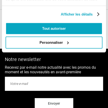
services.
Afficher les détails
Nos conseils
Tout autoriser
Blog
FAQ
Personnaliser
Notre newsletter
Recevez par e-mail notre actualité avec les promos du
moment et les nouveautés en avant-première
Inscription
à
notre
lettre
d’information
:
Envoyer