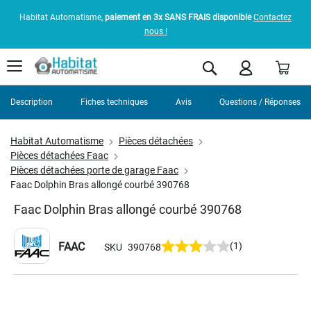
Habitat Automatisme,
paiement en 3x SANS FRAIS disponible
Contactez
nous !
Pani
Rechercher
Description
Fiches techniques
Avis
Questions / Réponses
Habitat Automatisme
Pièces détachées
Pièces détachées Faac
Pièces détachées porte de garage Faac
Faac Dolphin Bras allongé courbé 390768
Faac Dolphin Bras allongé courbé 390768
FAAC
(1)
SKU
390768
Skip
to
the