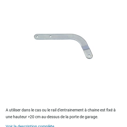
end
of
the
images
gallery
Skip
to
A utiliser dans le cas ou le rail d'entrainement à chaine est fixé à
the
une hauteur >20 cm au-dessus de la porte de garage.
beginning
of
Voir la description complète