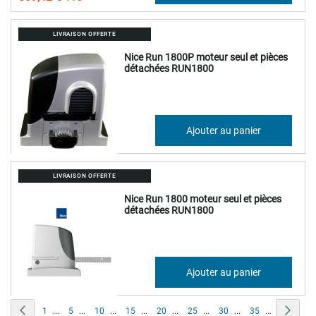
LIVRAISON OFFERTE
Nice Run 1800P moteur seul et pièces
détachées RUN1800
689,80 €
Ajouter au panier
827,76 €
LIVRAISON OFFERTE
Nice Run 1800 moteur seul et pièces
détachées RUN1800
600,02 €
Ajouter au panier
720,02 €
Page
Page
Précédent
Page
Suiva
Page
1
...
5
...
10
...
15
...
20
...
25
...
30
...
35
...