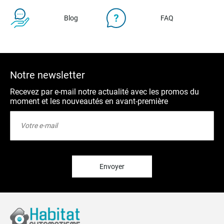
Blog
FAQ
Notre newsletter
Recevez par e-mail notre actualité avec les promos du
moment et les nouveautés en avant-première
Inscription
à
notre
lettre
d’information
:
Envoyer