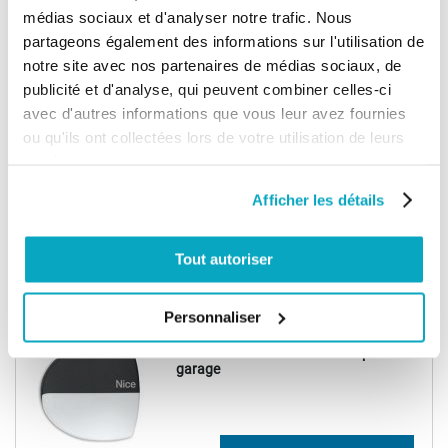
médias sociaux et d'analyser notre trafic. Nous
649,42 €
partageons également des informations sur l'utilisation de
Ajouter au panier
779,31 €
notre site avec nos partenaires de médias sociaux, de
publicité et d'analyse, qui peuvent combiner celles-ci
(1)
avec d'autres informations que vous leur avez fournies
Rail pré-monté pour motorisation de
ou qu'ils ont collectées lors de votre utilisation de leurs
garage Nice SNA6
services.
Afficher les détails
176,11 €
Ajouter au panier
211,33 €
Tout autoriser
LIVRAISON OFFERTE
Personnaliser
(2)
Nice SN6041 - motoréducteur porte de
garage