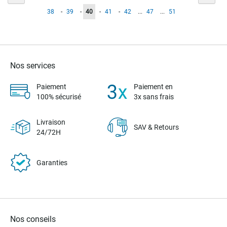
Page
Page
Vous
Page
Page
Page
38
-
39
-
40
-
41
-
42
...
47
...
51
lisez
actuellement
la
Nos services
page
Paiement
Paiement en
100% sécurisé
3x sans frais
Livraison
SAV & Retours
24/72H
Garanties
Nos conseils