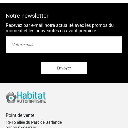
Notre newsletter
Recevez par e-mail notre actualité avec les promos du
moment et les nouveautés en avant-première
Inscription
à
notre
lettre
d’information
:
Envoyer
Point de vente
13-15 allée du Parc de Garlande
92220 BAGNEUX