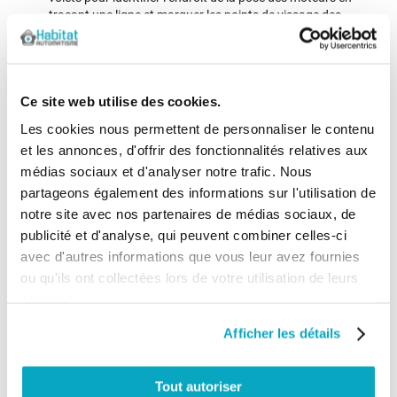
traçant une ligne et marquer les points de vissage des
platines de fixation.
Deuxième étape : ouvrir les volets pour percer les trous de
fixation, placer les chevilles et visser les platines.
Ce site web utilise des cookies.
Les cookies nous permettent de personnaliser le contenu
Troisième étape : installer le moteur qui est relié à l’arrivée
électrique.
et les annonces, d'offrir des fonctionnalités relatives aux
médias sociaux et d'analyser notre trafic. Nous
Quatrième étape : monter le deuxième moteur de l’autre côté.
partageons également des informations sur l'utilisation de
notre site avec nos partenaires de médias sociaux, de
Cinquième étape : relier les deux moteurs avec les câbles
publicité et d'analyse, qui peuvent combiner celles-ci
électriques et relier le moteur principal à l’alimentation.
avec d'autres informations que vous leur avez fournies
ou qu'ils ont collectées lors de votre utilisation de leurs
Sixième étape : programmer votre télécommande ou relier le
services.
câble à l’interrupteur s’il s’agit d’une commande filaire.
Vérifier le sens de rotation.
Afficher les détails
Septième étape : installer les carters de protection et monter
les compas ou les coulisseaux de manœuvre sur les pignons
Tout autoriser
des moteurs et sur les battants.