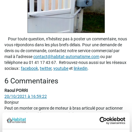
Pour toute question, n’hésitez pas à poster un commentaire, nous
vous répondons dans les plus brefs délais. Pour une demande de
devis ou de commande, contactez notre service commercial par
mail à l’adresse
contact@habitat-automatisme.com
ou par
téléphone au 01 41 17 43 67.
Retrouvez-nous aussi sur les réseaux
sociaux :
facebook
,
twitter
,
youtube
et
linkedin
.
6 Commentaires
Raoul PORRI
20/10/2021 à 16:59:22
Bonjour
Peut on monter ce genre de moteur à bras articulé pour actionner
une trappe de cavé à ouverture par le haut.
La trappe mesure 1m X 1m pour un poids de 20kg environ.
L ouverture devra se faire à 180°.
Cordialement