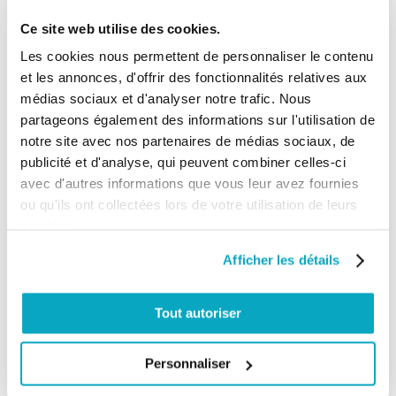
Ce site web utilise des cookies.
Répondre
↓
Les cookies nous permettent de personnaliser le contenu
Équipe Habitat Automatisme
et les annonces, d'offrir des fonctionnalités relatives aux
21/10/2021 à 16:06:29
médias sociaux et d'analyser notre trafic. Nous
Bonjour Raoul,
partageons également des informations sur l'utilisation de
notre site avec nos partenaires de médias sociaux, de
Non cela ne fonctionne pas, il faut que vous preniez un moteur
pour VASISTAS.
publicité et d'analyse, qui peuvent combiner celles-ci
avec d'autres informations que vous leur avez fournies
Bien à vous,
ou qu'ils ont collectées lors de votre utilisation de leurs
L'équipe Habitat Automatisme.
services.
Répondre
↓
Afficher les détails
Richard
18/08/2021 à 18:29:21
Tout autoriser
Bonjour après l installation de mon portail avec motorisation Nice
mon illiers sont 30x30 j ai mis mon portail a moitié du pilier mon
bras ce trouve trop court il manque 5 cm à 6cm peux ton trouver
Personnaliser
une ralonge pour pouvoir le fixer merci