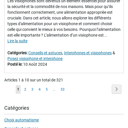
Les visiophones sont devenus un élément essentiel pour assurer
la sécurité et la commodité de nos maisons. Mais pour qu’ils
fonctionnent correctement, une alimentation appropriée est
cruciale. Dans cet article, nous allons explorer les différents
types d'alimentation pour un visiophone et comment choisir
celle qui convient le mieux à vos besoins. Pourquoi l’alimentation
est-elle importante ? L’alimentation d’un visiophone est...
Lire la suite
Catégories:
Conseils et astuces
,
Interphones et visiophones
&
Posez visiophone et interphone
Posté le:
10 Août 2024
Articles 1 à 10 sur un total de 321
Page
Page
Suiva
Vous
Page
Page
Page
Page
Page
1
2
3
4
5
...
33
lisez
actuellement
Catégories
la
Choix automatisme
page