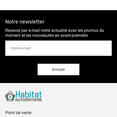
Notre newsletter
Recevez par e-mail notre actualité avec les promos du
moment et les nouveautés en avant-première
Inscription
à
notre
lettre
d’information
:
Envoyer
Point de vente