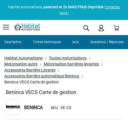
Habitat Automatisme,
paiement en 3x SANS FRAIS disponible
Contactez
nous !
Pani
Rechercher
Description
Fiches techniques
Avis
Questions / Réponses
Habitat Automatisme
Toutes motorisations
Motorisation autre
Motorisation barrières levantes
Accessoires Barrière Levante
Accessoires Barrière automatique Beninca
Beninca VECS Carte de gestion
Beninca VECS Carte de gestion
BENINCA
SKU
VE.CS
Skip
to