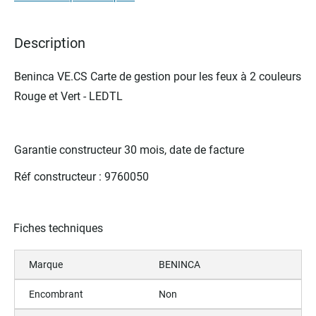
of
the
Description
images
gallery
Beninca VE.CS Carte de gestion pour les feux à 2 couleurs
Rouge et Vert - LEDTL
Garantie constructeur 30 mois, date de facture
Réf constructeur : 9760050
Fiches techniques
Marque
BENINCA
Encombrant
Non