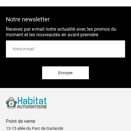
Notre newsletter
Recevez par e-mail notre actualité avec les promos du
moment et les nouveautés en avant-première
Inscription
à
notre
lettre
d’information
:
Envoyer
Point de vente
13-15 allée du Parc de Garlande