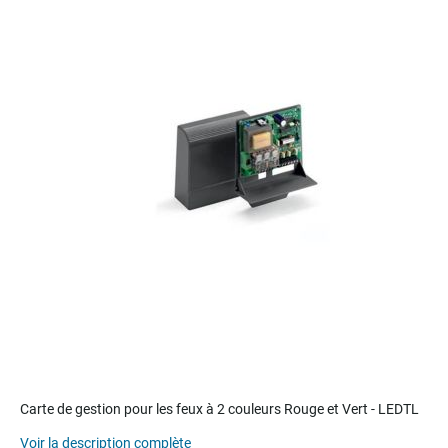
the
end
of
the
images
gallery
Skip
to
Carte de gestion pour les feux à 2 couleurs Rouge et Vert - LEDTL
the
Voir la description complète
beginning