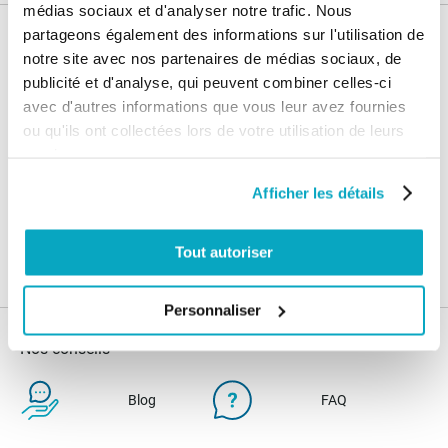
médias sociaux et d'analyser notre trafic. Nous
partageons également des informations sur l'utilisation de
Nos services
notre site avec nos partenaires de médias sociaux, de
publicité et d'analyse, qui peuvent combiner celles-ci
Paiement
Paiement en
avec d'autres informations que vous leur avez fournies
100% sécurisé
3x sans frais
ou qu'ils ont collectées lors de votre utilisation de leurs
services.
Livraison
SAV & Retours
24/72H
Afficher les détails
Garanties
Tout autoriser
Personnaliser
Nos conseils
Blog
FAQ