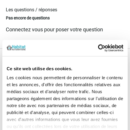
Les questions / réponses
Pas encore de questions
Connectez vous pour poser votre question
Nos services
Ce site web utilise des cookies.
Paiement
Paiement en
Les cookies nous permettent de personnaliser le contenu
100% sécurisé
3x sans frais
et les annonces, d'offrir des fonctionnalités relatives aux
médias sociaux et d'analyser notre trafic. Nous
Livraison
SAV & Retours
partageons également des informations sur l'utilisation de
24/72H
notre site avec nos partenaires de médias sociaux, de
publicité et d'analyse, qui peuvent combiner celles-ci
Garanties
avec d'autres informations que vous leur avez fournies
ou qu'ils ont collectées lors de votre utilisation de leurs