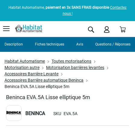
Habitat Automatisme,
paiement en 3x SANS FRAIS disponible
Contactez
nous !
Pani
Rechercher
Description
Fiches techniques
Avis
Questions / Réponses
Habitat Automatisme
Toutes motorisations
Motorisation autre
Motorisation barrières levantes
Accessoires Barrière Levante
Accessoires Barrière automatique Beninca
Beninca EVA.5A Lisse elliptique 5m
Beninca EVA.5A Lisse elliptique 5m
BENINCA
SKU
EVA.5A
Skip
to