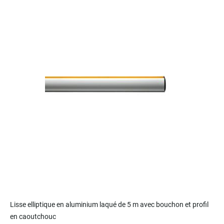
the
end
of
the
images
gallery
Skip
to
Lisse elliptique en aluminium laqué de 5 m avec bouchon et profil
the
en caoutchouc
beginning