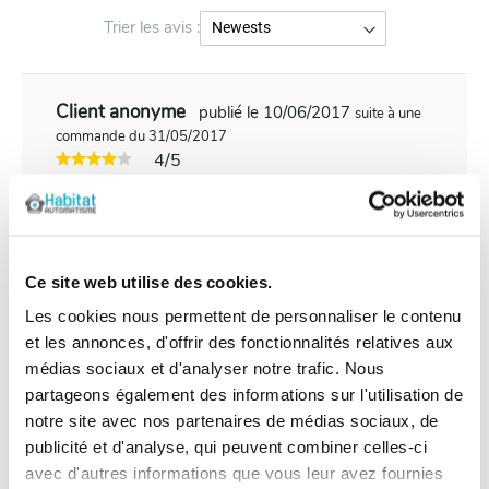
Trier les avis :
Client anonyme
publié le 10/06/2017
suite à une
commande du 31/05/2017
4/5
IL CONVIENDRAIT TOUTEFOIS DE PRECISER
QUE CETTE CONSOLE OFFRE TOUS LES
AUTOMATISMES A CONDITION QUE LES
MOTEURS SOIENT RECENTS DONC
Ce site web utilise des cookies.
TOTALEMENT COMPATIBLES
Les cookies nous permettent de personnaliser le contenu
et les annonces, d'offrir des fonctionnalités relatives aux
médias sociaux et d'analyser notre trafic. Nous
partageons également des informations sur l'utilisation de
notre site avec nos partenaires de médias sociaux, de
Les questions / réponses
publicité et d'analyse, qui peuvent combiner celles-ci
Pas encore de questions
avec d'autres informations que vous leur avez fournies