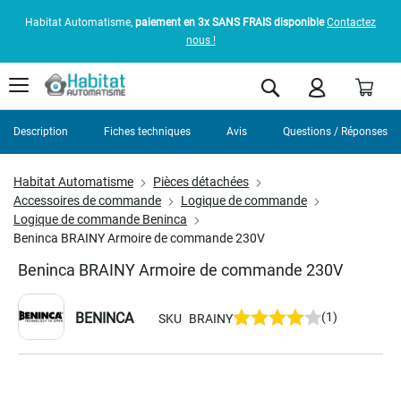
Habitat Automatisme,
paiement en 3x SANS FRAIS disponible
Contactez
nous !
Pani
Rechercher
Description
Fiches techniques
Avis
Questions / Réponses
Habitat Automatisme
Pièces détachées
Accessoires de commande
Logique de commande
Logique de commande Beninca
Beninca BRAINY Armoire de commande 230V
Beninca BRAINY Armoire de commande 230V
BENINCA
(1)
SKU
BRAINY
Skip
to
the