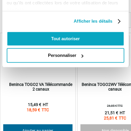
ou qu'ils ont collectées lors de votre utilisation de leurs
Connectez vous pour poser votre question
services.
Afficher les détails
Produits complémentaires
Tout autoriser
VENTE FLASH
Personnaliser
Beninca TOGO2 VA Télécommande
Beninca TOGO2WV Téléco
2 canaux
canaux
15,49 €
26,85 €
18,59 €
Prix
21,51 €
Spécial
25,81 €
Ajouter au panier
Non disponible