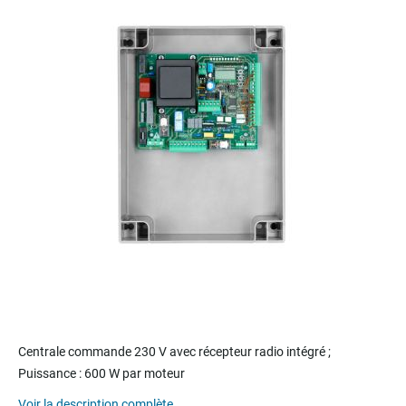
end
of
the
images
gallery
Skip
to
Centrale commande 230 V avec récepteur radio intégré ;
the
Puissance : 600 W par moteur
beginning
of
Voir la description complète