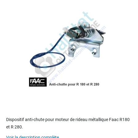
end
of
the
images
gallery
Skip
to
Dispositif anti-chute pour moteur de rideau métallique Faac R180
the
et R 280.
beginning
of
Voir la description complète