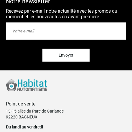
Notre newsletter
Recevez par e-mail notre actualité avec les promos du
moment et les nouveautés en avant-première
Inscription
à
notre
lettre
d’information
:
Envoyer
Point de vente
13-15 allée du Parc de Garlande
92220 BAGNEUX
Du lundi au vendredi