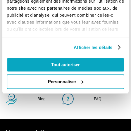
partageons également des informations sur l'utilisation de
Paiement
Paiement en
notre site avec nos partenaires de médias sociaux, de
100% sécurisé
3x sans frais
publicité et d'analyse, qui peuvent combiner celles-ci
avec d'autres informations que vous leur avez fournies
Livraison
ou qu'ils ont collectées lors de votre utilisation de leurs
SAV & Retours
24/72H
services.
Afficher les détails
Garanties
Tout autoriser
Personnaliser
Nos conseils
Blog
FAQ