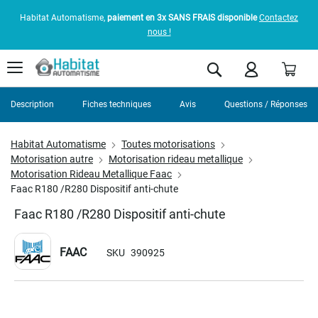
Habitat Automatisme,
paiement en 3x SANS FRAIS disponible
Contactez
nous !
Pani
Rechercher
Description
Fiches techniques
Avis
Questions / Réponses
Habitat Automatisme
Toutes motorisations
Motorisation autre
Motorisation rideau metallique
Motorisation Rideau Metallique Faac
Faac R180 /R280 Dispositif anti-chute
Faac R180 /R280 Dispositif anti-chute
FAAC
SKU
390925
Skip
to
the