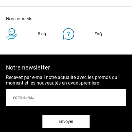
Nos conseils
Blog
FAQ
Notre newsletter
Recevez par e-mail notre actualité avec les promos du
moment et les nouveautés en avant-première
Inscription
à
notre
lettre
d’information
:
Envoyer