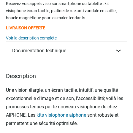
to
Recevez vos appels visio sur smartphone ou tablette ; kit
the
visiophone écran tactile; platine de rue anti vandale en saillie ;
beginning
boucle magnétique pour les malentendants.
of
the
LIVRAISON OFFERTE
images
Voir la description complète
gallery
Documentation technique
Description
Une vision élargie, un écran tactile, intuitif, une qualité
exceptionnelle d'image et de son, l'accessibilité; voilà les
promesses tenues par le nouveau visiophone de chez
AIPHONE. Les
kits visiophone aiphone
sont robuste et
permettent une sécurité optimisée.