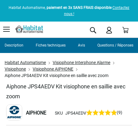
Habitat Automatisme,
paiement en 3x SANS FRAIS disponible
Contactez
nous !
Pani
Rechercher
Description
Fiches techniques
Avis
Questions / Réponses
Habitat Automatisme
Visiophone Interphone Alarme
Visiophone
Visiophone AIPHONE
Aiphone JPS4AEDV Kit visiophone en saillie avec zoom
Aiphone JPS4AEDV Kit visiophone en saillie avec
zoom
AIPHONE
(9)
SKU
JPS4AEDV
Skip
to