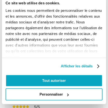
Ce site web utilise des cookies.
très bon produit
Les cookies nous permettent de personnaliser le contenu
et les annonces, d'offrir des fonctionnalités relatives aux
médias sociaux et d'analyser notre trafic. Nous
Client anonyme
publié le 21/04/2020
suite à une
partageons également des informations sur l'utilisation de
commande du 06/04/2020
notre site avec nos partenaires de médias sociaux, de
5/5
publicité et d'analyse, qui peuvent combiner celles-ci
Très bon visiophone, facile à mettre en œuvre.
avec d'autres informations que vous leur avez fournies
ou qu'ils ont collectées lors de votre utilisation de leurs
services.
Client anonyme
publié le 12/12/2019
suite à une
commande du 03/12/2019
Afficher les détails
5/5
bien
Tout autoriser
Personnaliser
Client anonyme
publié le 11/03/2019
suite à une
commande du 28/02/2019
5/5